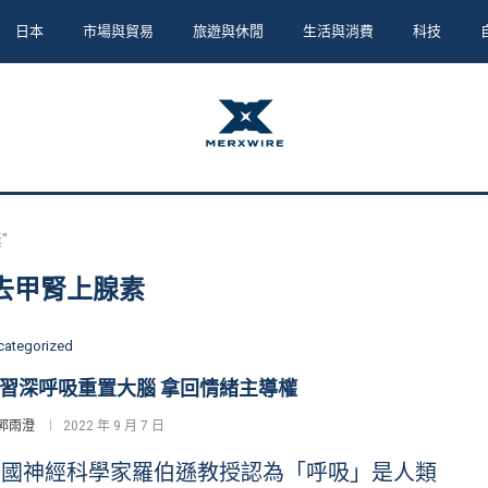
日本
市場與貿易
旅遊與休閒
生活與消費
科技
"
去甲腎上腺素
categorized
習深呼吸重置大腦 拿回情緒主導權
郭雨澄
2022 年 9 月 7 日
英國神經科學家羅伯遜教授認為「呼吸」是人類