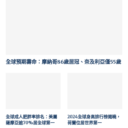
全球預期壽命：摩納哥86歲居冠、奈及利亞僅55歲
全球成人肥胖率排名：美屬
2024全球身高排行榜揭曉，
薩摩亞逾70%居全球第一
荷蘭位居世界第一