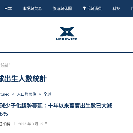
日本
市場與貿易
旅遊與休閒
生活與消費
科技
人數統計"
球出生人數統計
atured
人口與居住
全球
球少子化趨勢蔓延：十年以來寶寶出生數已大減
.6%
莊 伯倫
2026 年 3 月 19 日