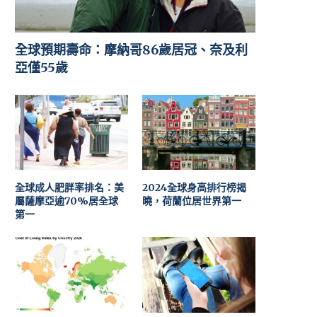
全球預期壽命：摩納哥86歲居冠、奈及利
亞僅55歲
全球成人肥胖率排名：美
2024全球身高排行榜揭
屬薩摩亞逾70%居全球
曉，荷蘭位居世界第一
第一