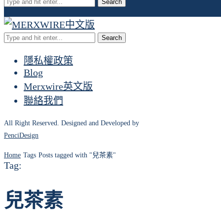
Search
Search
隱私權政策
Blog
Merxwire英文版
聯絡我們
All Right Reserved. Designed and Developed by
PenciDesign
Home
Tags
Posts tagged with "兒茶素"
Tag:
兒茶素