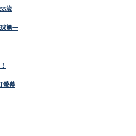
55歲
全球第一
首！
盯螢幕