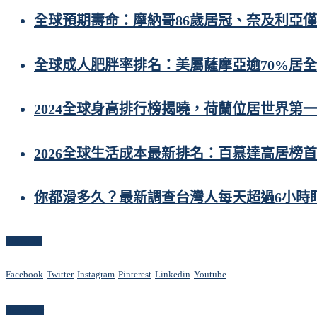
全球預期壽命：摩納哥86歲居冠、奈及利亞僅
全球成人肥胖率排名：美屬薩摩亞逾70%居
2024全球身高排行榜揭曉，荷蘭位居世界第一
2026全球生活成本最新排名：百慕達高居榜
你都滑多久？最新調查台灣人每天超過6小時
Follow Us
Facebook
Twitter
Instagram
Pinterest
Linkedin
Youtube
Newsletter