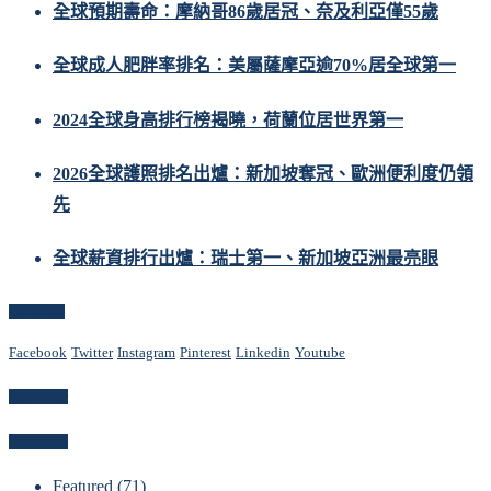
全球預期壽命：摩納哥86歲居冠、奈及利亞僅55歲
全球成人肥胖率排名：美屬薩摩亞逾70%居全球第一
2024全球身高排行榜揭曉，荷蘭位居世界第一
2026全球護照排名出爐：新加坡奪冠、歐洲便利度仍領
先
全球薪資排行出爐：瑞士第一、新加坡亞洲最亮眼
Follow Us
Facebook
Twitter
Instagram
Pinterest
Linkedin
Youtube
Newsletter
Categories
Featured
(71)