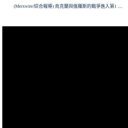
(Merxwire/綜合報導) 烏克蘭與俄羅斯的戰爭進入第1 …