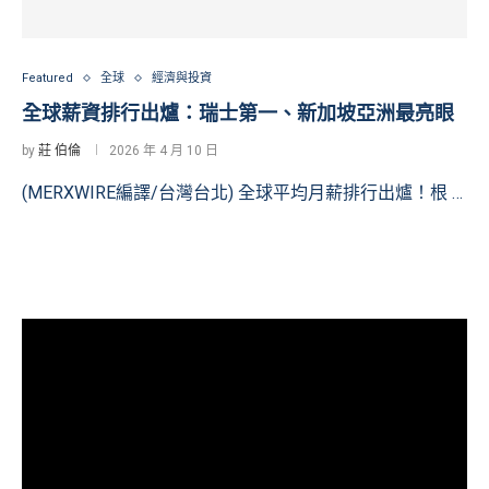
Featured
全球
經濟與投資
全球薪資排行出爐：瑞士第一、新加坡亞洲最亮眼
by
莊 伯倫
2026 年 4 月 10 日
(MERXWIRE編譯/台灣台北) 全球平均月薪排行出爐！根 …