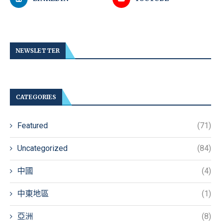
NEWSLETTER
CATEGORIES
Featured
(71)
Uncategorized
(84)
中國
(4)
中東地區
(1)
亞洲
(8)