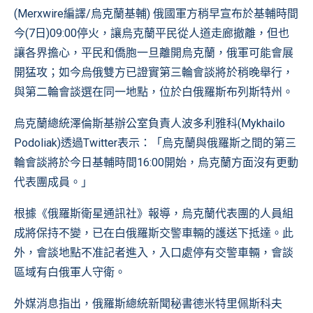
(Merxwire編譯/烏克蘭基輔) 俄國軍方稍早宣布於基輔時間
今(7日)09:00停火，讓烏克蘭平民從人道走廊撤離，但也
讓各界擔心，平民和僑胞一旦離開烏克蘭，俄軍可能會展
開猛攻；如今烏俄雙方已證實第三輪會談將於稍晚舉行，
與第二輪會談選在同一地點，位於白俄羅斯布列斯特州。
烏克蘭總統澤倫斯基辦公室負責人波多利雅科(Mykhailo
Podoliak)透過
Twitter
表示：「烏克蘭與俄羅斯之間的第三
輪會談將於今日基輔時間16:00開始，烏克蘭方面沒有更動
代表團成員。」
根據《俄羅斯衛星通訊社》報導，烏克蘭代表團的人員組
成將保持不變，已在白俄羅斯交警車輛的護送下抵達。此
外，會談地點不准記者進入，入口處停有交警車輛，會談
區域有白俄軍人守衛。
外媒消息指出，俄羅斯總統新聞秘書德米特里佩斯科夫