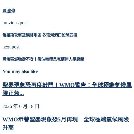
陳 建偉
previous post
俄羅斯攻擊敖德薩地區 多瑙河港口設施受損
next post
黑海區域動盪不安！俄油輪遭烏克蘭無人艇襲擊
You may also like
聖嬰現象恐再度敲門！WMO警告：全球極端氣候風
險正急...
2026 年 6 月 18 日
WMO示警聖嬰現象恐5月再現 全球極端氣候風險
升高