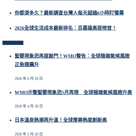
你都滑多久？最新調查台灣人每天超過6小時盯螢幕
2026全球生活成本最新排名：百慕達高居榜首！
Related Posts
聖嬰現象恐再度敲門！WMO警告：全球極端氣候風險
正急速飆升
2026 年 6 月 18 日
WMO示警聖嬰現象恐5月再現 全球極端氣候風險升高
2026 年 4 月 30 日
日本溫泉熱潮再升溫！全球搜尋熱度創新高
2026 年 3 月 26 日