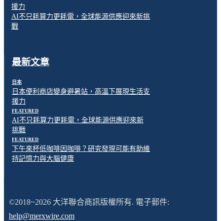
援力
AI不只耗算力更耗電，全球能源供應迎來新挑
戰
最新文章
日本
日本便利商店變身避暑站，高溫下展現生活支
援力
FEATURED
AI不只耗算力更耗電，全球能源供應迎來新
挑戰
FEATURED
下午來杯低咖啡因咖啡？研究發現可能有助維
持記憶力與大腦健康
©2018~2026 大洋聯合商訊版權所有. 電子郵件:
help@merxwire.com