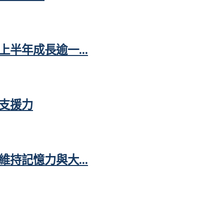
半年成長逾一...
支援力
持記憶力與大...