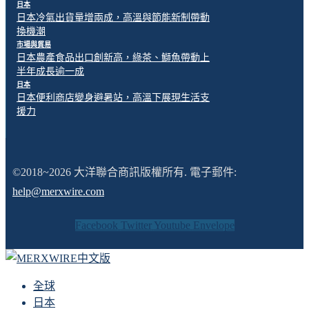
日本
日本冷氣出貨量增兩成，高溫與節能新制帶動
換機潮
市場與貿易
日本農產食品出口創新高，綠茶、鰤魚帶動上
半年成長逾一成
日本
日本便利商店變身避暑站，高溫下展現生活支
援力
©2018~2026 大洋聯合商訊版權所有. 電子郵件:
help@merxwire.com
Facebook
Twitter
Youtube
Envelope
全球
日本