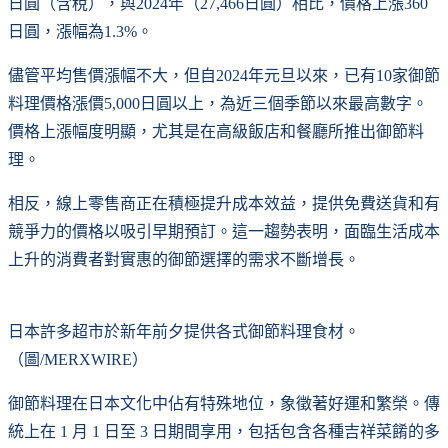
日圓（含稅），與2024年（27,466日圓）相比，價格上漲360
日圓，漲幅為1.3%。
儘管平均售價漲幅不大，但自2024年元旦以來，已有10家御節
料理價格漲價5,000日圓以上，為近三個季節以來最高數字。
價格上漲幅度明顯，尤其是在高級飯店和餐廳所推出御節料
理。
相反，線上零售商正在積極提升成本效益，提供免費送貨和有
競爭力的價格以吸引早期預訂。這一趨勢表明，面臨生活成本
上升的消費者對實惠的御節選擇的需求不斷增長。
日本許多超市於新年前夕提供各式御節料理食材。
（圖/MERXWIRE）
御節料理在日本文化中佔有特殊地位，象徵著好運和繁榮。傳
統上在 1 月 1 日至 3 日期間享用，包括包含各種吉祥菜餚的多