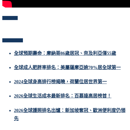
Follow Me
Popular Posts
全球預期壽命：摩納哥86歲居冠、奈及利亞僅55歲
全球成人肥胖率排名：美屬薩摩亞逾70%居全球第一
2024全球身高排行榜揭曉，荷蘭位居世界第一
2026全球生活成本最新排名：百慕達高居榜首！
2026全球護照排名出爐：新加坡奪冠、歐洲便利度仍領
先