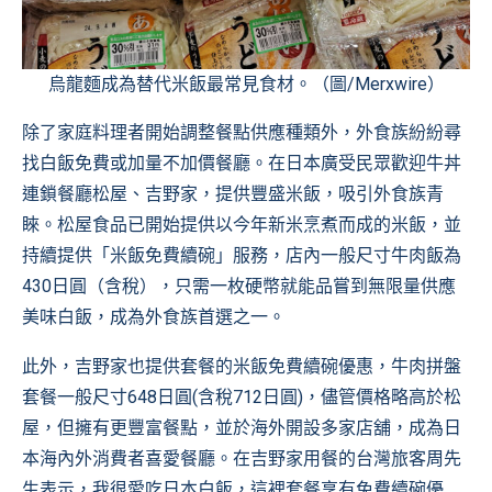
烏龍麵成為替代米飯最常見食材。（圖/Merxwire）
除了家庭料理者開始調整餐點供應種類外，外食族紛紛尋
找白飯免費或加量不加價餐廳。在日本廣受民眾歡迎牛丼
連鎖餐廳松屋、吉野家，提供豐盛米飯，吸引外食族青
睞。松屋食品已開始提供以今年新米烹煮而成的米飯，並
持續提供「米飯免費續碗」服務，店內一般尺寸牛肉飯為
430日圓（含稅），只需一枚硬幣就能品嘗到無限量供應
美味白飯，成為外食族首選之一。
此外，吉野家也提供套餐的米飯免費續碗優惠，牛肉拼盤
套餐一般尺寸648日圓(含稅712日圓)，儘管價格略高於松
屋，但擁有更豐富餐點，並於海外開設多家店舖，成為日
本海內外消費者喜愛餐廳。在吉野家用餐的台灣旅客周先
生表示，我很愛吃日本白飯，這裡套餐享有免費續碗優