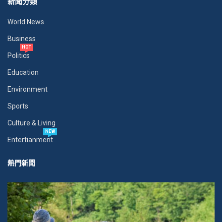
新聞分類
World News
Business
HOT
Politics
Education
Environment
Sports
Culture & Living
NEW
Entertianment
熱門新聞