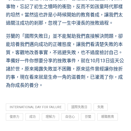
事物，忘記了初生之犢時的衝勁，反而不如孩童時代那樣
的坦然。當然這也許是小時候開始的教育養成，讓我們太
過關注成功的剎那，忽視了一生中漫長的挫敗過程。
芬蘭的「國際失敗日」並不能幫助我們直接解決問題，卻
能培養我們邁向成功的正確態度，讓我們看清楚失敗的本
質，客觀地改善事實，不逃避失敗，也不過度檢討自己。
準備好一件你想要分享的挫敗事件，就在10月13日這天公
諸於世，原來揭露失敗並不困難，原來這件曾經讓你挫折
的事，現在看來就是生命一角的滋養劑，已灌溉了你，成
為你成長的養分。
INTERNATIONAL DAY FOR FAILURE
國際失敗日
失敗
復原力
成功
理解力
自信心
芬蘭
親職教育