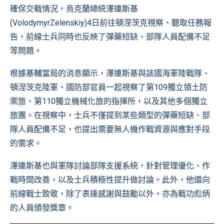
確保交戰情況，烏克蘭總統澤連斯基
(VolodymyrZelenskiy)4日前往頓涅茨克視察、聽取任務報
告，前線士兵同時也反映了彈藥短缺、部隊人員配備不足
等問題。
根據基輔當局的消息顯示，澤連斯基與該國海軍陸戰隊、
頓涅茨克陸軍、國防部官員一起視察了第109獨立領土防
禦旅、第110獨立機械化旅的指揮所，以及其他多個獨立
旅團。在視察中，士兵不僅提到某些類型的彈藥短缺、部
隊人員配備不足，也提出需要無人機作戰資源與應對手段
的需求。
澤連斯基也與軍隊討論部隊支援系統，針對管理優化、作
戰時間改善，以及士兵積極性提升做討論。此外，他還向
前線戰士致敬，除了表達感謝與鼓勵以外，亦為戰功彪炳
的人員頒發獎章。