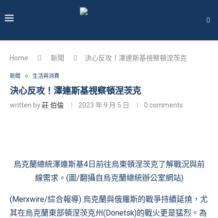
Home
新聞
決心反攻！澤連斯基視察頓涅茨克
新聞
生活與消費
決心反攻！澤連斯基視察頓涅茨克
written by
莊 伯倫
2023 年 9 月 5 日
0 comments
烏克蘭總統澤連斯基4日前往烏東頓涅茨克了解戰況與前
線需求。(圖/翻攝自
烏克蘭總統辦公室網站
)
(Merxwire/綜合報導) 烏克蘭與俄羅斯的戰爭持續延燒，尤
其在烏克蘭東部頓涅茨克州(Donetsk)的戰火更是猛烈。為