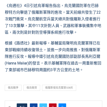
《烏通社》4日引述烏軍報告指出，烏克蘭國防軍在巴赫
穆特方向擊退了俄羅斯軍隊的進攻，當天前線共發生了22
次戰鬥衝突。烏克蘭航空兵當天總共對俄羅斯入侵者進行
了13次襲擊，其中11次針對人員、武器和軍事裝備集中地
區，兩次則是針對防空導彈系統進行攻擊。
根據《路透社》最新報導，基輔當局聲明烏克蘭軍隊已在
東部戰線持續收復領土，並進一步向南推進，對俄羅斯軍
隊進行反攻。報導中還引述烏克蘭國防部副部長馬利亞爾
(Hanna Maliar)的發言，表示基輔軍隊在過去一周重新奪回
了東部城市巴赫穆特周圍約3平方公里的土地。
俄烏戰爭
俄烏衝突
俄羅斯侵烏克蘭第558天