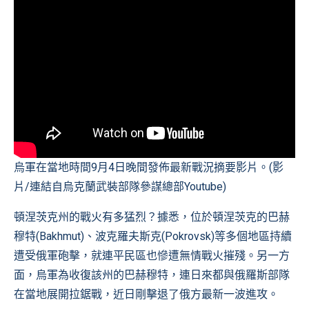
烏軍在當地時間9月4日晚間發佈最新戰況摘要影片。(影
片/連結自
烏克蘭武裝部隊參謀總部Youtube
)
頓涅茨克州的戰火有多猛烈？據悉，位於頓涅茨克的巴赫
穆特(Bakhmut)、波克羅夫斯克(Pokrovsk)等多個地區持續
遭受俄軍砲擊，就連平民區也慘遭無情戰火摧殘。另一方
面，烏軍為收復該州的巴赫穆特，連日來都與俄羅斯部隊
在當地展開拉鋸戰，近日剛擊退了俄方最新一波進攻。