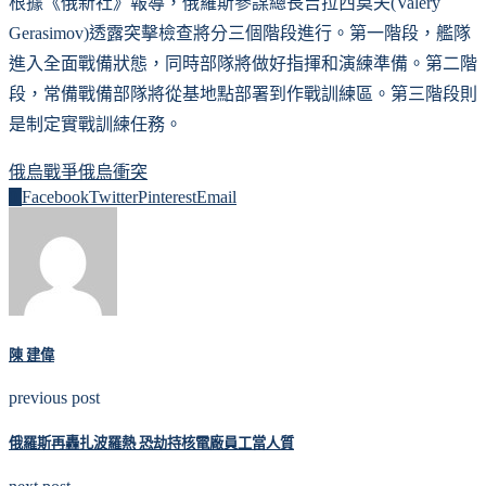
根據《俄新社》報導，俄羅斯參謀總長吉拉西莫夫(Valery
Gerasimov)透露突擊檢查將分三個階段進行。第一階段，艦隊
進入全面戰備狀態，同時部隊將做好指揮和演練準備。第二階
段，常備戰備部隊將從基地點部署到作戰訓練區。第三階段則
是制定實戰訓練任務。
俄烏戰爭
俄烏衝突
0
Facebook
Twitter
Pinterest
Email
陳 建偉
previous post
俄羅斯再轟扎波羅熱 恐劫持核電廠員工當人質