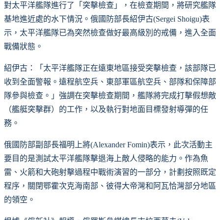
對太平洋艦隊進行了「突擊檢查」，在檢查期間，將研究艦隊
基地進近處的水下情況。俄國防部長紹伊古(Sergei Shoigu)表
示，太平洋艦隊已為突然檢查做好最高級別的戒備，進入全面
戰備狀態。
紹伊古：「太平洋艦隊正在遠東地區接受突擊檢查，該部隊已
收到全面警報。遠程航空兵、東部軍區航空兵、部隊和保障部
隊參與檢查。」強調在突擊檢查期間，艦隊將完成打擊假想敵
（艦艇突擊群）的工作，以及執行對地面目標發射導彈的任
務。
俄國防部副部長福明上將(Alexander Fomin)表示，此次活動主
要目的是測試太平洋艦隊擊退海上敵人侵略的能力。作為魚
雷、火箭和大砲射擊過程中戰術演習的一部分，計劃按照既定
程序，關閉鄂霍次克海南部、彼得大帝灣和阿瓦恰灣部分地區
的領空。