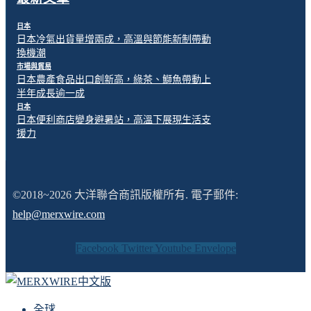
日本
日本冷氣出貨量增兩成，高溫與節能新制帶動
換機潮
市場與貿易
日本農產食品出口創新高，綠茶、鰤魚帶動上
半年成長逾一成
日本
日本便利商店變身避暑站，高溫下展現生活支
援力
©2018~2026 大洋聯合商訊版權所有. 電子郵件:
help@merxwire.com
Facebook
Twitter
Youtube
Envelope
全球