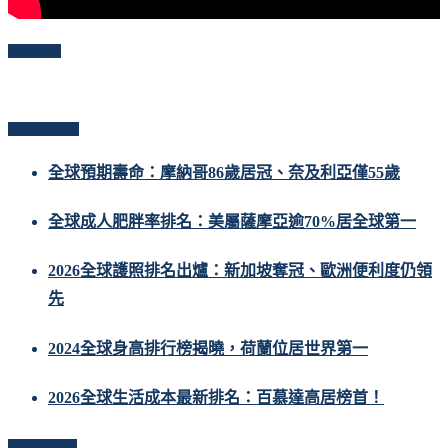
Follow Me
Popular Posts
全球預期壽命：摩納哥86歲居冠、奈及利亞僅55歲
全球成人肥胖率排名：美屬薩摩亞逾70%居全球第一
2026全球護照排名出爐：新加坡奪冠、歐洲便利度仍領
先
2024全球身高排行榜揭曉，荷蘭位居世界第一
2026全球生活成本最新排名：百慕達高居榜首！
Related Posts