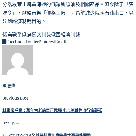
分階段禁止購買海運的俄羅斯原油及相關產品。如今除了「禁
運令」，歐盟再祭「價格上限」，希望減少俄國石油出口，以
達到經濟制裁目的。
俄烏戰爭
俄烏衝突
制裁俄國
經濟制裁
0
Facebook
Twitter
Pinterest
Email
陳 建偉
previous post
科學家呼籲：萬年古老病毒正甦醒 小心災難性流行病蔓延
next post
2023年TOYOTA全球夢想車創意繪畫大賽徵件開跑