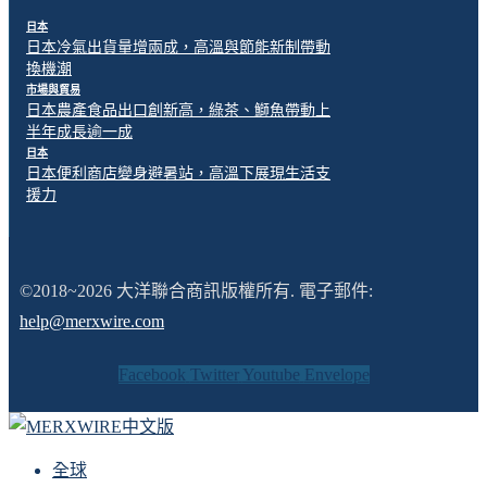
日本
日本冷氣出貨量增兩成，高溫與節能新制帶動
換機潮
市場與貿易
日本農產食品出口創新高，綠茶、鰤魚帶動上
半年成長逾一成
日本
日本便利商店變身避暑站，高溫下展現生活支
援力
©2018~2026 大洋聯合商訊版權所有. 電子郵件:
help@merxwire.com
Facebook
Twitter
Youtube
Envelope
全球