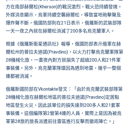
方在南部赫爾松(Kherson)的戰況激烈，戰火恐持續發燒。
外媒消息顯示，烏軍持續空襲赫爾松，導致當地砲擊聲及
爆炸聲不斷，俄國防部則在21日表示，俄羅斯的武裝部隊
一天一夜之內就在赫爾松消滅了200多名烏克蘭軍人。
根據《俄羅斯衛星通訊社》報導，俄國防部表示俄軍在赫
爾松州的普拉夫迪諾(Pravdino)，以火力打擊烏克蘭軍隊第
28機械化旅，一晝夜內對方就損失了超過200人和21件軍
事裝備。另外，烏克蘭軍隊還因為遇到地雷，幾乎一整個
連都被消滅。
俄羅斯國防部在Vkontakte發文：「由於烏克蘭武裝部隊第
28機械化旅在赫爾松地區的普拉夫迪諾(Pravdino)定居點
地區發生火災，因此該單位的損失達到200多人和21套軍
事裝備。這個編隊第2營第4連的人員，實際上是因為被烏
軍第28旅的旅長派遣前往雷區進行反擊而徹底陣亡。」