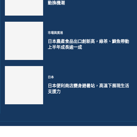
動換機潮
市場與貿易
日本農產食品出口創新高，綠茶、鰤魚帶動
上半年成長逾一成
日本
日本便利商店變身避暑站，高溫下展現生活
支援力
©2018~2026 大洋聯合商訊版權所有. 電子郵件:
help@merxwire.com