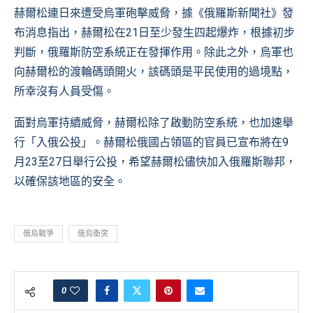
赫爾松連日來遭受烏軍砲擊威脅，據《俄羅斯新聞社》發
布消息指出，赫爾松在21日至少發生四起爆炸，根據初步
判斷，俄羅斯防空系統正在發揮作用。除此之外，烏軍也
向赫爾松的渡輪碼頭開火，該碼頭是平民使用的過境點，
所幸沒有人員受傷。
面對烏軍持續威脅，赫爾松除了啟動防空系統，也加速舉
行「入俄公投」。赫爾松俄國占領區的官員已宣布將在9
月23至27日舉行公投，希望赫爾松儘快加入俄羅斯聯邦，
以確保該地區的安全。
俄烏戰爭
俄烏衝突
0