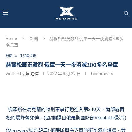
Home
新聞
赫爾松戰況激烈 俄軍一天一夜消滅200多
名烏軍
新聞
生活與消費
赫爾松戰況激烈 俄軍一天一夜消滅200多名烏軍
written by
陳 建偉
2022 年 9 月 22 日
0 comments
俄羅斯在烏克蘭的特別軍事行動進入第210天，南部赫爾
松的爆炸聲頻傳。(圖/翻攝自
俄羅斯國防部Vkontakte影片
)
(Merxwire/綜合報導) 俄羅斯與烏克蘭的衝突還在繼續，雙