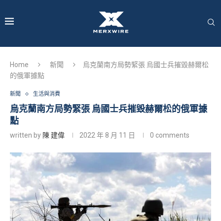
Home
新聞
烏克蘭南方局勢緊張 烏國士兵摧毀赫爾松
的俄軍據點
新聞
生活與消費
烏克蘭南方局勢緊張 烏國士兵摧毀赫爾松的俄軍據
點
written by
陳 建偉
2022 年 8 月 11 日
0 comments