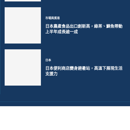
市場與貿易
日本農產食品出口創新高，綠茶、鰤魚帶動
上半年成長逾一成
日本
日本便利商店變身避暑站，高溫下展現生活
支援力
©2018~2026 大洋聯合商訊版權所有. 電子郵件:
help@merxwire.com