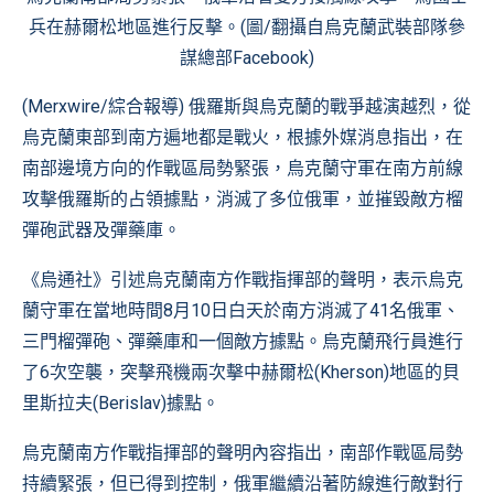
兵在赫爾松地區進行反擊。(圖/翻攝自
烏克蘭武裝部隊參
謀總部Facebook
)
(Merxwire/綜合報導) 俄羅斯與烏克蘭的戰爭越演越烈，從
烏克蘭東部到南方遍地都是戰火，根據外媒消息指出，在
南部邊境方向的作戰區局勢緊張，烏克蘭守軍在南方前線
攻擊俄羅斯的占領據點，消滅了多位俄軍，並摧毀敵方榴
彈砲武器及彈藥庫。
《烏通社》引述烏克蘭南方作戰指揮部的聲明，表示烏克
蘭守軍在當地時間8月10日白天於南方消滅了41名俄軍、
三門榴彈砲、彈藥庫和一個敵方據點。烏克蘭飛行員進行
了6次空襲，突擊飛機兩次擊中赫爾松(Kherson)地區的貝
里斯拉夫(Berislav)據點。
烏克蘭南方作戰指揮部的聲明內容指出，南部作戰區局勢
持續緊張，但已得到控制，俄軍繼續沿著防線進行敵對行