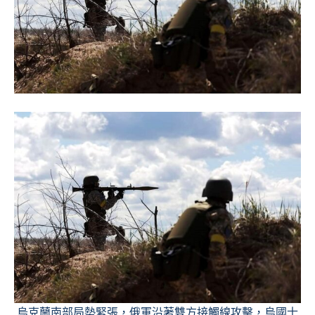
烏克蘭南部局勢緊張，俄軍沿著雙方接觸線攻擊，烏國士