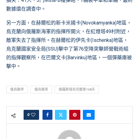
損失：41人，3門Msta-B榴彈砲、7輛裝甲車和車輛，最終
數據還在調查中。
另一方面，在赫爾松的新卡米揚卡(Novokamyanka)地區，
烏克蘭向俄羅斯海軍的指揮所開火，在紅燈塔49村附近，
敵軍失去了指揮所。在赫爾松的伊先卡(Ischenka)地區，
烏克蘭國家安全局(SSU)擊中了第76空降突擊師營戰術組
的指揮觀察所，在巴爾文卡(Barvinku)地區，一個彈藥庫被
擊中。
俄烏戰爭
俄烏衝突
俄羅斯侵烏克蘭第168天
0