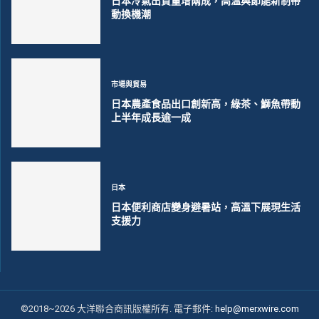
日本冷氣出貨量增兩成，高溫與節能新制帶
動換機潮
市場與貿易
日本農產食品出口創新高，綠茶、鰤魚帶動
上半年成長逾一成
日本
日本便利商店變身避暑站，高溫下展現生活
支援力
©2018~2026 大洋聯合商訊版權所有. 電子郵件:
help@merxwire.com