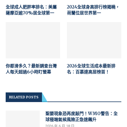
全球成人肥胖率排名：美屬
2024全球身高排行榜揭曉，
薩摩亞逾70%居全球第一
荷蘭位居世界第一
你都滑多久？最新調查台灣
2026全球生活成本最新排
人每天超過6小時盯螢幕
名：百慕達高居榜首！
RELATED POSTS
聖嬰現象恐再度敲門！WMO警告：全
球極端氣候風險正急速飆升
2026 年 6 月 18 日