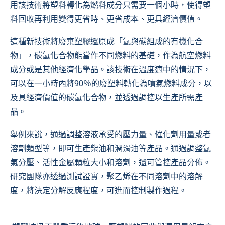
用該技術將塑料轉化為燃料成分只需要一個小時，使得塑
料回收再利用變得更省時、更省成本、更具經濟價值。
這種新技術將廢棄塑膠還原成「氫與碳組成的有機化合
物」，碳氫化合物能當作不同燃料的基礎，作為航空燃料
成分或是其他經濟化學品。該技術在溫度適中的情況下，
可以在一小時內將90％的廢塑料轉化為噴氣燃料成分，以
及具經濟價值的碳氫化合物，並透過調控以生產所需產
品。
舉例來說，通過調整溶液承受的壓力量、催化劑用量或者
溶劑類型等，即可生產柴油和潤滑油等產品。通過調整氫
氣分壓、活性金屬顆粒大小和溶劑，還可管控產品分佈。
研究團隊亦透過測試證實，聚乙烯在不同溶劑中的溶解
度，將決定分解反應程度，可進而控制製作過程。