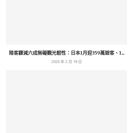
陸客驟減六成無礙觀光韌性：日本1月迎359萬遊客、1...
2026 年 2 月 18 日