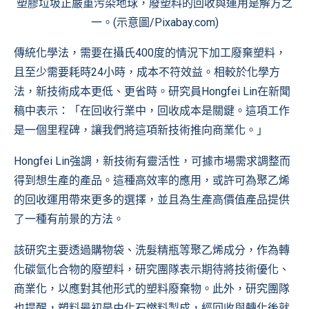
塑膠垃圾正嚴重污染地球，廢塑料的回收與運用是解方之
一。(示意圖/Pixabay.com)
傳統化學法，需要在攝氏400度的情況下加工廢棄塑料，
且至少需要耗時24小時，成本不符效益。相較於化學方
法，新技術成本更低、更省時。研究員Hongfei Lin在
新聞
稿
中表示：「在回收行業中，回收成本是關鍵。這項工作
是一個里程碑，讓我們將這項新技術推向商業化。」
Hongfei Lin強調，新技術有靈活性，可據市場需求調整而
得到想生產的產品。這種高效率的應用，或許可為聚乙烯
的回收運用帶來更多的選擇，並且為生產高價值產品提供
了一種有前景的方法。
該研究主要透過購物袋、洗髮精瓶等聚乙烯成分，作為轉
化碳氫化合物的廢塑料，研究團隊表示期待將技術優化、
商業化，以應對其他形式的塑料廢棄物。此外，研究團隊
也提醒，塑料最初是由化石燃料製成，經回收與轉化後就