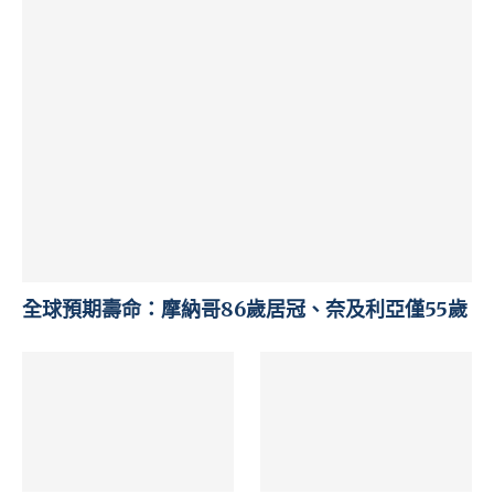
全球預期壽命：摩納哥86歲居冠、奈及利亞僅55歲