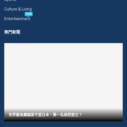
Culture & Living
NEW
Entertianment
熱門新聞
世界最長壽國家不是日本，第一名居然是它？