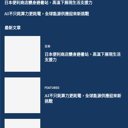
日本便利商店變身避暑站，高溫下展現生活支援力
AI不只耗算力更耗電，全球能源供應迎來新挑戰
最新文章
日本
日本便利商店變身避暑站，高溫下展現生活
支援力
FEATURED
AI不只耗算力更耗電，全球能源供應迎來新
挑戰