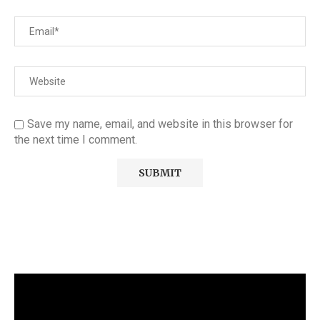
Save my name, email, and website in this browser for
the next time I comment.