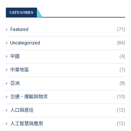
CATEGORIES
Featured
(71)
Uncategorized
(84)
中國
(4)
中東地區
(1)
亞洲
(8)
交通、運輸與物流
(10)
人口與居住
(12)
人工智慧與應用
(12)