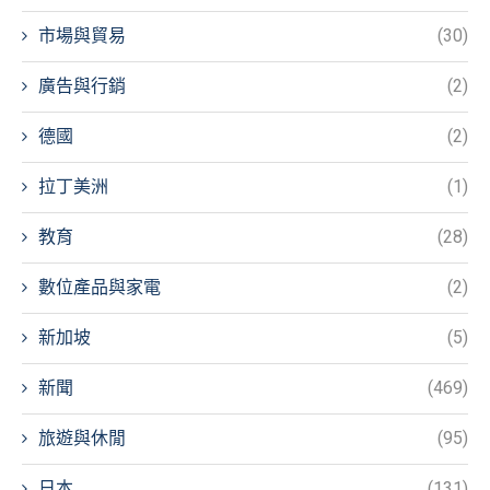
市場與貿易
(30)
廣告與行銷
(2)
德國
(2)
拉丁美洲
(1)
教育
(28)
數位產品與家電
(2)
新加坡
(5)
新聞
(469)
旅遊與休閒
(95)
日本
(131)