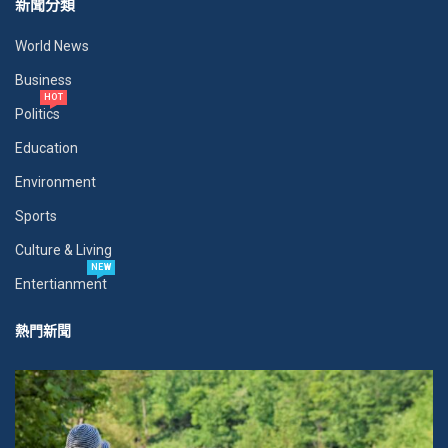
新聞分類
World News
Business
HOT
Politics
Education
Environment
Sports
Culture & Living
NEW
Entertianment
熱門新聞