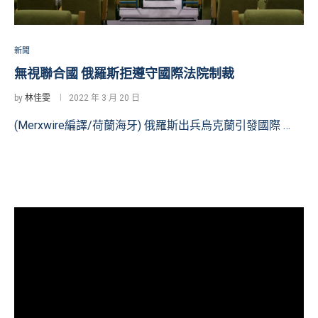
新聞
無視聯合國 俄羅斯拒遵守國際法院制裁
by
林佳雯
2022 年 3 月 20 日
(Merxwire編譯/荷蘭海牙) 俄羅斯出兵烏克蘭引發國際 …