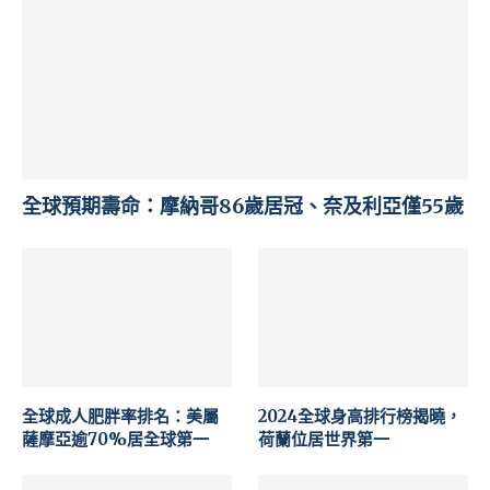
全球預期壽命：摩納哥86歲居冠、奈及利亞僅55歲
全球成人肥胖率排名：美屬
2024全球身高排行榜揭曉，
薩摩亞逾70%居全球第一
荷蘭位居世界第一