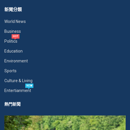
新聞分類
World News
Business
HOT
Politics
Education
Environment
Sports
Culture & Living
NEW
Entertianment
熱門新聞