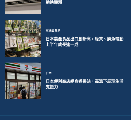
動換機潮
市場與貿易
日本農產食品出口創新高，綠茶、鰤魚帶動
上半年成長逾一成
日本
日本便利商店變身避暑站，高溫下展現生活
支援力
©2018~2026 大洋聯合商訊版權所有. 電子郵件:
help@merxwire.com