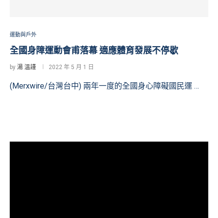
運動與戶外
全國身障運動會甫落幕 適應體育發展不停歇
by
湯 溫謹
2022 年 5 月 1 日
(Merxwire/台灣台中) 兩年一度的全國身心障礙國民運 …