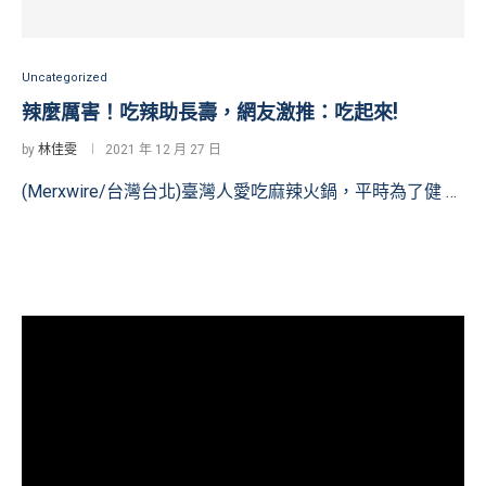
Uncategorized
辣麼厲害！吃辣助長壽，網友激推：吃起來!
by
林佳雯
2021 年 12 月 27 日
(Merxwire/台灣台北)臺灣人愛吃麻辣火鍋，平時為了健 …