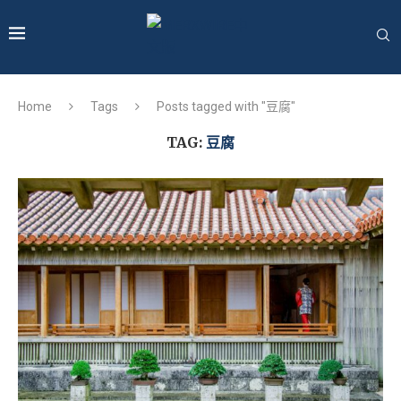
Home
Tags
Posts tagged with "豆腐"
TAG:
豆腐