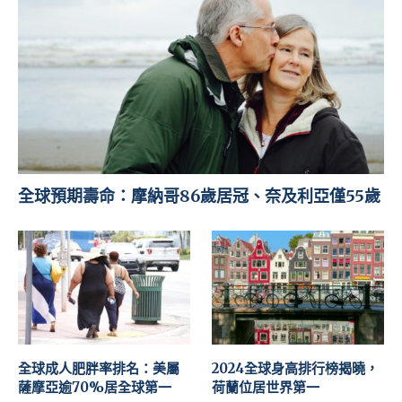
全球預期壽命：摩納哥86歲居冠、奈及利亞僅55歲
全球成人肥胖率排名：美屬
2024全球身高排行榜揭曉，
薩摩亞逾70%居全球第一
荷蘭位居世界第一