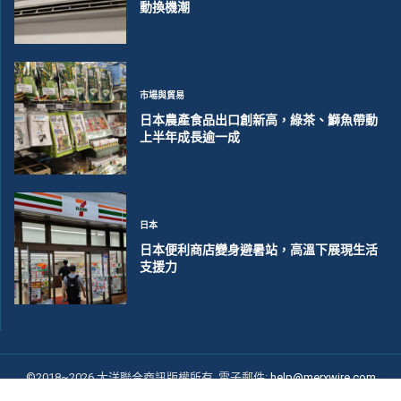
動換機潮
市場與貿易
日本農產食品出口創新高，綠茶、鰤魚帶動
上半年成長逾一成
日本
日本便利商店變身避暑站，高溫下展現生活
支援力
©2018~2026 大洋聯合商訊版權所有. 電子郵件:
help@merxwire.com