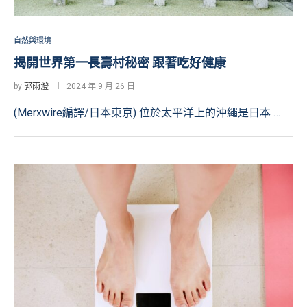
自然與環境
揭開世界第一長壽村秘密 跟著吃好健康
by
郭雨澄
2024 年 9 月 26 日
(Merxwire編譯/日本東京) 位於太平洋上的沖繩是日本 …