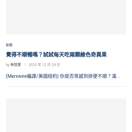
新聞
覺得不順暢嗎？試試每天吃兩顆綠色奇異果
by
林佳雯
2023 年 12 月 24 日
(Merxwire編譯/美國紐約) 你是否常感到排便不順？滿 …