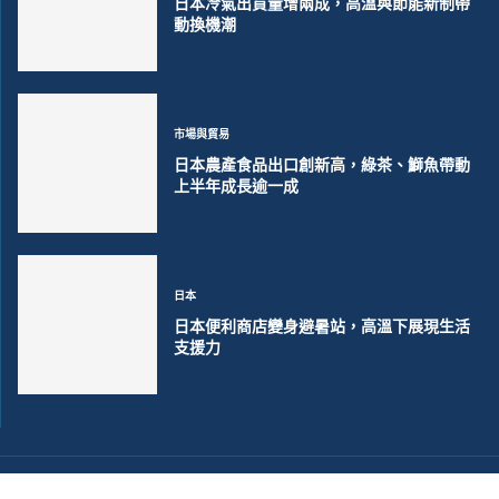
日本冷氣出貨量增兩成，高溫與節能新制帶
動換機潮
市場與貿易
日本農產食品出口創新高，綠茶、鰤魚帶動
上半年成長逾一成
日本
日本便利商店變身避暑站，高溫下展現生活
支援力
©2018~2026 大洋聯合商訊版權所有. 電子郵件:
help@merxwire.com