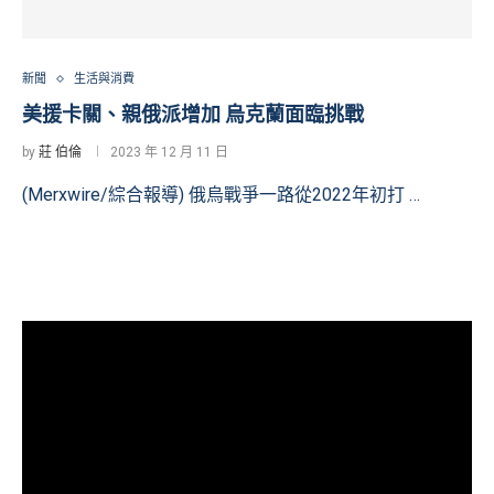
新聞
生活與消費
美援卡關、親俄派增加 烏克蘭面臨挑戰
by
莊 伯倫
2023 年 12 月 11 日
(Merxwire/綜合報導) 俄烏戰爭一路從2022年初打 …