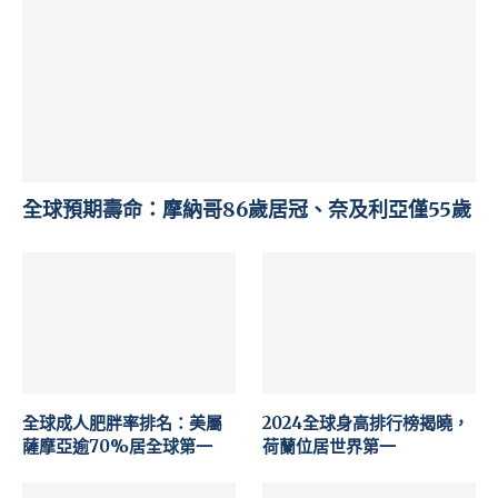
全球預期壽命：摩納哥86歲居冠、奈及利亞僅55歲
全球成人肥胖率排名：美屬
2024全球身高排行榜揭曉，
薩摩亞逾70%居全球第一
荷蘭位居世界第一