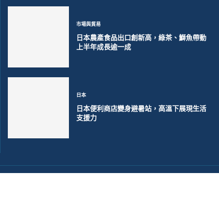
市場與貿易
日本農產食品出口創新高，綠茶、鰤魚帶動
上半年成長逾一成
日本
日本便利商店變身避暑站，高溫下展現生活
支援力
©2018~2026 大洋聯合商訊版權所有. 電子郵件:
help@merxwire.com