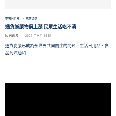
市場與貿易
農林漁牧
通貨膨脹物價上漲 民眾生活吃不消
by
郭雨澄
2022 年 9 月 15 日
通貨膨脹已成為全世界共同關注的問題。生活日用品、食
品到汽油和 …