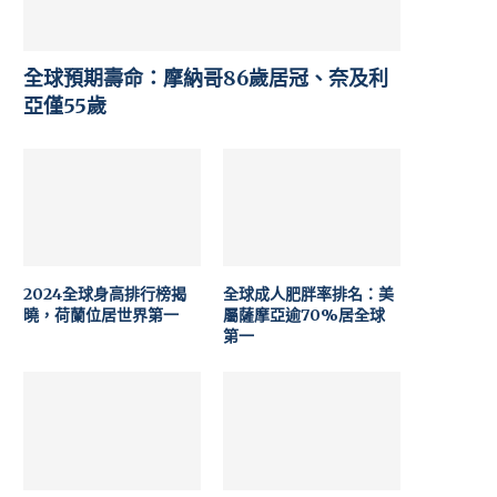
全球預期壽命：摩納哥86歲居冠、奈及利
亞僅55歲
2024全球身高排行榜揭
全球成人肥胖率排名：美
曉，荷蘭位居世界第一
屬薩摩亞逾70%居全球
第一