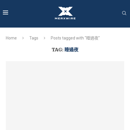
Home
Tags
Posts tagged with "睡過夜"
TAG:
睡過夜