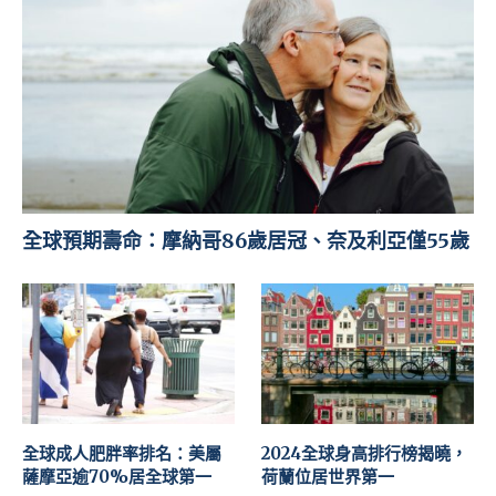
全球預期壽命：摩納哥86歲居冠、奈及利亞僅55歲
全球成人肥胖率排名：美屬
2024全球身高排行榜揭曉，
薩摩亞逾70%居全球第一
荷蘭位居世界第一