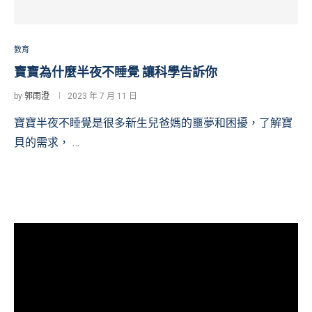
教育
寶寶為什麼半夜不睡覺 讓科學告訴你
by
郭雨澄
2023 年 7 月 11 日
寶寶半夜不睡覺是很多新生兒爸媽的噩夢和困擾，了解寶
貝的需求， …