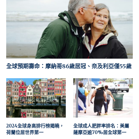
全球預期壽命：摩納哥86歲居冠、奈及利亞僅55歲
2024全球身高排行榜揭曉，
全球成人肥胖率排名：美屬
荷蘭位居世界第一
薩摩亞逾70%居全球第一