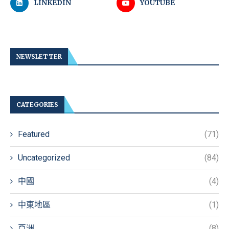
LINKEDIN
YOUTUBE
NEWSLETTER
CATEGORIES
Featured
(71)
Uncategorized
(84)
中國
(4)
中東地區
(1)
亞洲
(8)