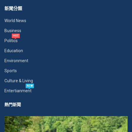
新聞分類
World News
Business
HOT
Politics
Education
Environment
Sports
Culture & Living
NEW
Entertianment
熱門新聞