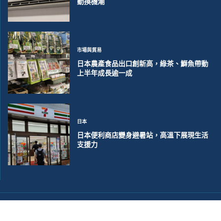
動換機潮
市場與貿易
日本農產食品出口創新高，綠茶、鰤魚帶動
上半年成長逾一成
日本
日本便利商店變身避暑站，高溫下展現生活
支援力
©2018~2026 大洋聯合商訊版權所有. 電子郵件:
help@merxwire.com