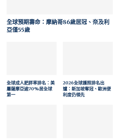
全球預期壽命：摩納哥86歲居冠、奈及利
亞僅55歲
全球成人肥胖率排名：美
2026全球護照排名出
屬薩摩亞逾70%居全球
爐：新加坡奪冠、歐洲便
第一
利度仍領先