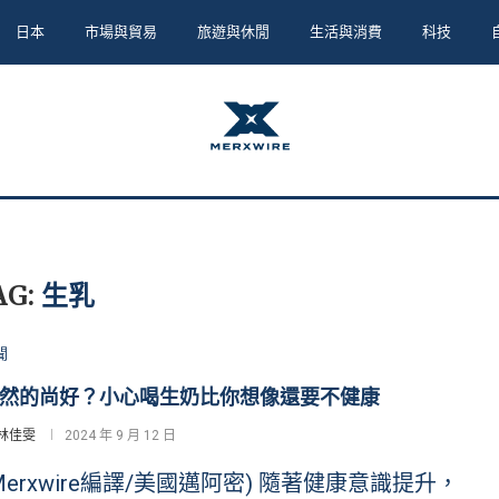
日本
市場與貿易
旅遊與休閒
生活與消費
科技
AG:
生乳
聞
然的尚好？小心喝生奶比你想像還要不健康
林佳雯
2024 年 9 月 12 日
Merxwire編譯/美國邁阿密) 隨著健康意識提升，