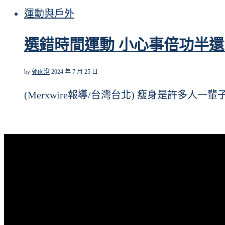
運動與戶外
選錯時間運動 小心事倍功半
by
郭雨澄
2024 年 7 月 25 日
(Merxwire報導/台灣台北) 瘦身是許多人一輩