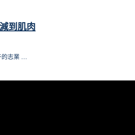
還減到肌肉
子的志業 …