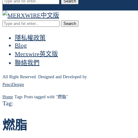
Search
Search
隱私權政策
Blog
Merxwire英文版
聯絡我們
All Right Reserved. Designed and Developed by
PenciDesign
Home
Tags
Posts tagged with "燃脂"
Tag:
燃脂