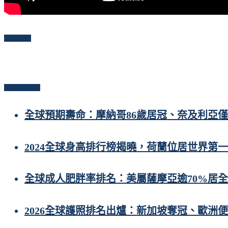
Follow Me
Popular Posts
全球預期壽命：摩納哥86歲居冠、奈及利亞僅
2024全球身高排行榜揭曉，荷蘭位居世界第一
全球成人肥胖率排名：美屬薩摩亞逾70%居
2026全球護照排名出爐：新加坡奪冠、歐洲