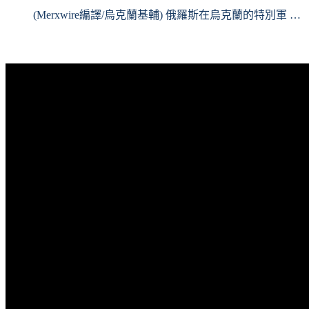
(Merxwire編譯/烏克蘭基輔) 俄羅斯在烏克蘭的特別軍 …