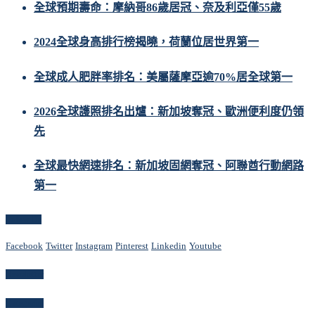
全球預期壽命：摩納哥86歲居冠、奈及利亞僅55歲
2024全球身高排行榜揭曉，荷蘭位居世界第一
全球成人肥胖率排名：美屬薩摩亞逾70%居全球第一
2026全球護照排名出爐：新加坡奪冠、歐洲便利度仍領
先
全球最快網速排名：新加坡固網奪冠、阿聯酋行動網路
第一
Follow Us
Facebook
Twitter
Instagram
Pinterest
Linkedin
Youtube
Newsletter
Categories