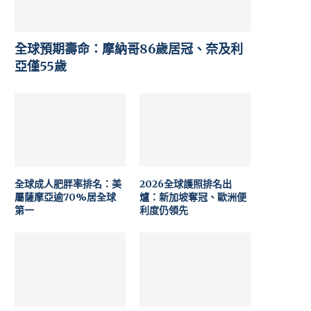
全球預期壽命：摩納哥86歲居冠、奈及利
亞僅55歲
全球成人肥胖率排名：美
2026全球護照排名出
屬薩摩亞逾70%居全球
爐：新加坡奪冠、歐洲便
第一
利度仍領先