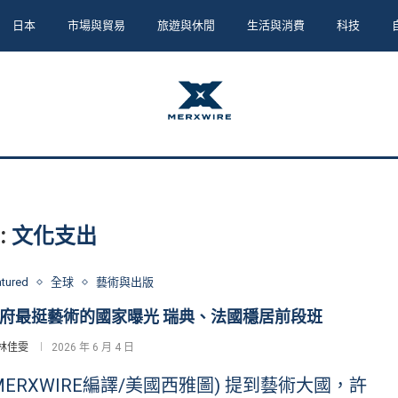
日本
市場與貿易
旅遊與休閒
生活與消費
科技
:
文化支出
atured
全球
藝術與出版
府最挺藝術的國家曝光 瑞典、法國穩居前段班
林佳雯
2026 年 6 月 4 日
MERXWIRE編譯/美國西雅圖) 提到藝術大國，許