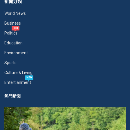
新聞分類
World News
Business
HOT
Politics
Education
Environment
Sports
Culture & Living
NEW
Entertianment
熱門新聞