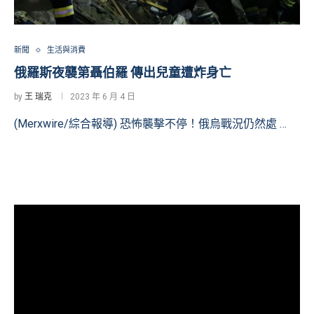
新聞
生活與消費
俄羅斯夜襲第聶伯羅 傳出兒童遭炸身亡
by
王 瑞克
2023 年 6 月 4 日
(Merxwire/綜合報導) 恐怖襲擊不停！俄烏戰況仍然處 …