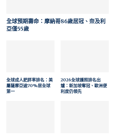
全球預期壽命：摩納哥86歲居冠、奈及利
亞僅55歲
全球成人肥胖率排名：美
2026全球護照排名出
屬薩摩亞逾70%居全球
爐：新加坡奪冠、歐洲便
第一
利度仍領先