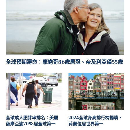
全球預期壽命：摩納哥86歲居冠、奈及利亞僅55歲
全球成人肥胖率排名：美屬
2024全球身高排行榜揭曉，
薩摩亞逾70%居全球第一
荷蘭位居世界第一