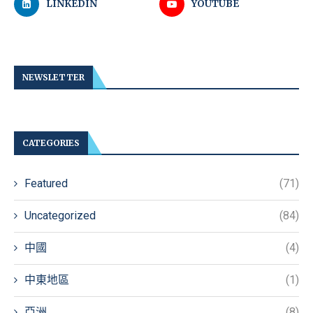
LINKEDIN
YOUTUBE
NEWSLETTER
CATEGORIES
Featured
(71)
Uncategorized
(84)
中國
(4)
中東地區
(1)
亞洲
(8)