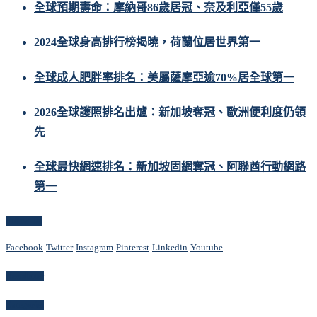
全球預期壽命：摩納哥86歲居冠、奈及利亞僅55歲
2024全球身高排行榜揭曉，荷蘭位居世界第一
全球成人肥胖率排名：美屬薩摩亞逾70%居全球第一
2026全球護照排名出爐：新加坡奪冠、歐洲便利度仍領
先
全球最快網速排名：新加坡固網奪冠、阿聯酋行動網路
第一
Follow Us
Facebook
Twitter
Instagram
Pinterest
Linkedin
Youtube
Newsletter
Categories