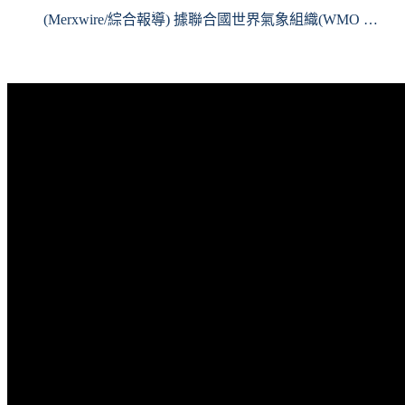
(Merxwire/綜合報導) 據聯合國世界氣象組織(WMO …