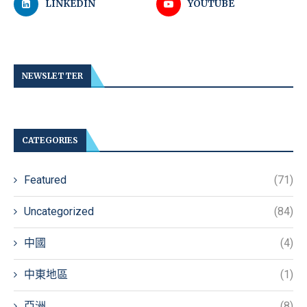
LINKEDIN
YOUTUBE
NEWSLETTER
CATEGORIES
Featured
(71)
Uncategorized
(84)
中國
(4)
中東地區
(1)
亞洲
(8)