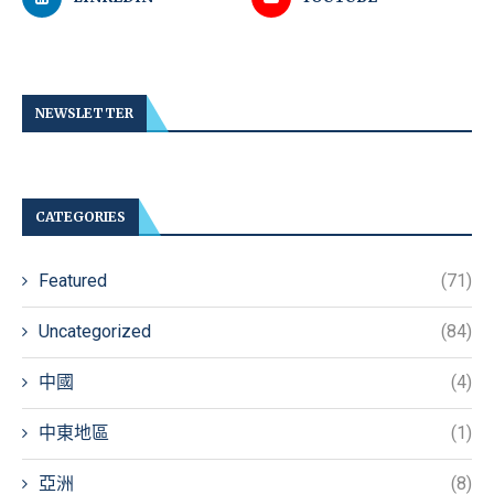
NEWSLETTER
CATEGORIES
Featured
(71)
Uncategorized
(84)
中國
(4)
中東地區
(1)
亞洲
(8)