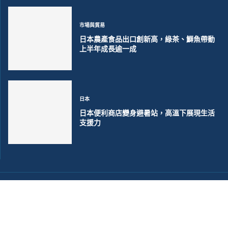
市場與貿易
日本農產食品出口創新高，綠茶、鰤魚帶動
上半年成長逾一成
日本
日本便利商店變身避暑站，高溫下展現生活
支援力
©2018~2026 大洋聯合商訊版權所有. 電子郵件:
help@merxwire.com