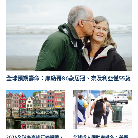
全球預期壽命：摩納哥86歲居冠、奈及利亞僅55歲
2024全球身高排行榜揭曉，
全球成人肥胖率排名：美屬