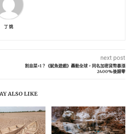
丁 姚
next post
割韭菜+1？《魷魚遊戲》轟動全球，同名加密貨幣暴漲
2400%後歸零
AY ALSO LIKE