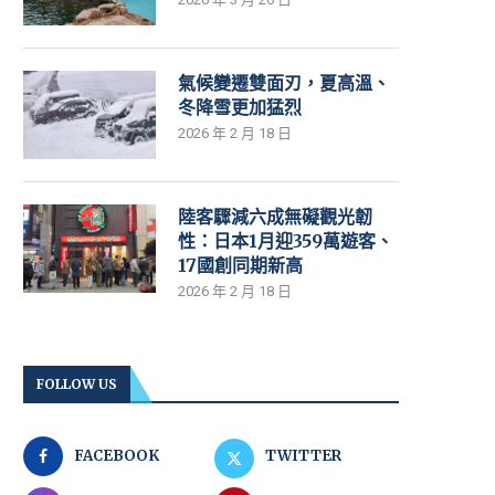
氣候變遷雙面刃，夏高溫、
冬降雪更加猛烈
2026 年 2 月 18 日
陸客驟減六成無礙觀光韌
性：日本1月迎359萬遊客、
17國創同期新高
2026 年 2 月 18 日
FOLLOW US
FACEBOOK
TWITTER